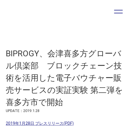
プロジェクトやソリューションに関する
お問い合わせ・ご相談は
こちらのフォームより受け付けています
Case study
Press release
BIPROGY、会津喜多方グローバ
お問い合わせフォーム
ル倶楽部 ブロックチェーン技
術を活用した電子バウチャー販
売サービスの実証実験 第二弾を
喜多方市で開始
UPDATE：2019.1.28
2019年1月28日 プレスリリース(PDF)