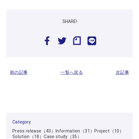
データ利活用
モビリティ
ヘルスケア
金融・保険
地域共創
観光
エネルギー
Press release
Information
Project
Solution
Case study
前の記事
一覧へ戻る
次記事
Category
Press release（43）
Information（31）
Project（10）
※ConnectXはBIPROGY株式会社の登録商標です。
Solution（18）
Case study（35）
Copyright © 2023 BIPROGY Inc. All rights reserved.