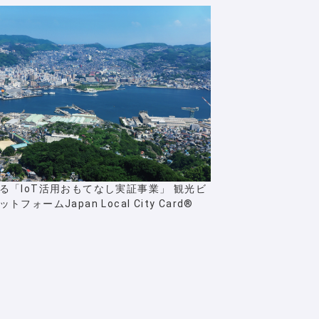
る「IoT活用おもてなし実証事業」 観光ビ
フォームJapan Local City Card®