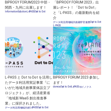
BIPROGY FORUM2023 中部・
「BIPROGY FORUM 2023」出
関西・九州に出展します！
展レポート！ 「Dot to Dot」
データ利活用
モビリティ
ヘルスケア
Information
Solution
L-PASS
Dot to Dot
と「L-PASS」の最新動向を紹
金融・保険
地域共創
観光
エネルギー
介
Dot to Dot
データ利活用
地域共創
産学官連携
L-PASS
Press release
Information
Project
Solution
Case study
L-PASS と Dot to Dot を活用し
BIPROGY FORUM 2023 参加し
たデータ利活用実証事業『に
ます！
doreca
Dot to Dot
L-PASS
キイノクス
いがた地域共創事業体設立プ
ロジェクト』が、経済産業省
「地域新 MaaS 創出推進事
業」に採択されました。
※ConnectXはBIPROGY株式会社の登録商標です。
L-PASS
Dot to Dot
データ利活用
地域共創
Copyright © 2023 BIPROGY Inc. All rights reserved.