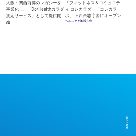
大阪・関西万博のレガシーを
「フィットネス＆コミュニテ
事業化し、「DotHealthカラダ
ィ コレカラダ」「コレカラ
データ利活用
モビリティ
ヘルスケア
測定サービス」として提供開
ボ」 旧西合志庁舎にオープン
金融・保険
地域共創
観光
エネルギー
ヘルスケア
地域共創
始
Press release
Information
Project
Solution
Case study
PAGE TOP
※ConnectXはBIPROGY株式会社の登録商標です。
Copyright © 2023 BIPROGY Inc. All rights reserved.