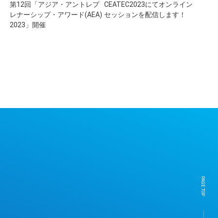
第12回「アジア・アントレプ
CEATEC2023にてオンライン
レナーシップ・アワード(AEA)
セッションを配信します！
データ利活用
モビリティ
ヘルスケア
2023」開催
金融・保険
地域共創
観光
エネルギー
Press release
Information
Project
Solution
Case study
PAGE TOP
※ConnectXはBIPROGY株式会社の登録商標です。
Copyright © 2023 BIPROGY Inc. All rights reserved.