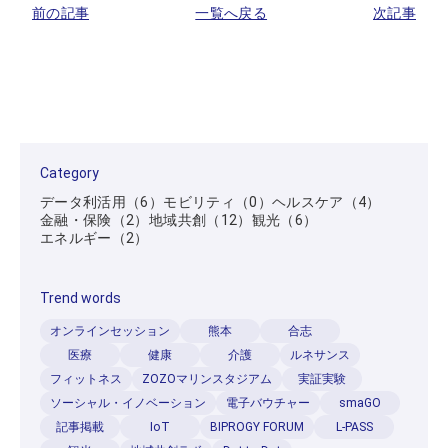
前の記事
一覧へ戻る
次記事
データ利活用
モビリティ
ヘルスケア
金融・保険
地域共創
観光
エネルギー
Press release
Information
Project
Solution
Category
Case study
データ利活用（6）
モビリティ（0）
ヘルスケア（4）
金融・保険（2）
地域共創（12）
観光（6）
エネルギー（2）
Trend words
オンラインセッション
熊本
合志
医療
健康
介護
ルネサンス
フィットネス
ZOZOマリンスタジアム
実証実験
ソーシャル・イノベーション
電子バウチャー
smaGO
記事掲載
IoT
BIPROGY FORUM
L-PASS
※ConnectXはBIPROGY株式会社の登録商標です。
Copyright © 2023 BIPROGY Inc. All rights reserved.